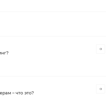
инг?
рам – что это?