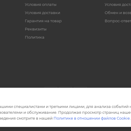
Условия оплаты
Условия дос
Условия доставки
Обмен и воз
Гарантия на товар
Вопрос-отве
Реквизиты
Политика
ашими специалистами и третьими лицами, для анализа событий н
ьзователями и обслуживание. Продолжая просмотр страниц нашег
сведения смотрите в нашей
Политике в отношении файлов Cookie
.