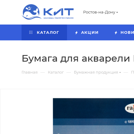
Ростов-на-Дону
КАТАЛОГ
АКЦИИ
НОВ
Бумага для акварели Г
—
—
—
Главная
Каталог
Бумажная продукция
П