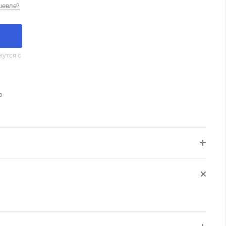
шевле?
утся с
о