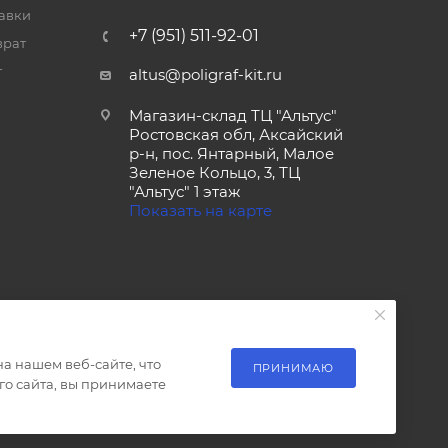
тавки
+7 (951) 511-92-01
врат
т
altus@poligraf-kit.ru
Магазин-склад ТЦ "Альтус"
Ростовская обл, Аксайский
р-н, пос. Янтарный, Малое
Зеленое Кольцо, 3, ТЦ
"Альтус" 1 этаж
Показать на карте
а нашем веб-сайте, что
ПРИНИМАЮ
о сайта, вы принимаете