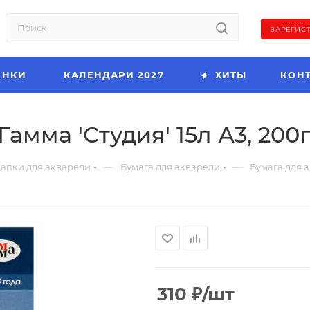
ЗАРЕГИС
ИНКИ
КАЛЕНДАРИ 2027
ХИТЫ
КОН
амма 'Студия' 15л А3, 200
—
—
апки для акварели
Бумага для акварели
Бумага для а
310
₽
/шт