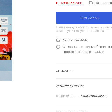
Нашли де
Нет в наличии
ПОД ЗАКАЗ
Наши менеджеры обязательно свяж
вами и уточнят условия заказа
Хочу в подарок
Самовывоз сегодня - бесплатн
Доставка завтра от - 300 ₽
ОПИСАНИЕ
ХАРАКТЕРИСТИКИ
ШтрихКод
—
4600395036569