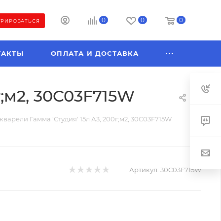
0
0
0
ТРИРОВАТЬСЯ
ТАКТЫ
ОПЛАТА И ДОСТАВКА
г;м2, 30C03F715W
кварели Гамма 'Студия' 15л А3, 200г;м2, 30C03F715W
Артикул:
30C03F715W