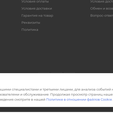
Условия оплаты
Условия дос
Условия доставки
Обмен и воз
Гарантия на товар
Вопрос-отве
Реквизиты
Политика
ашими специалистами и третьими лицами, для анализа событий н
ьзователями и обслуживание. Продолжая просмотр страниц нашег
сведения смотрите в нашей
Политике в отношении файлов Cookie
.