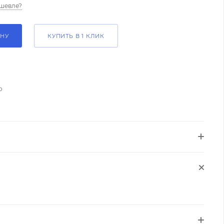
шевле?
ИНУ
КУПИТЬ В 1 КЛИК
о