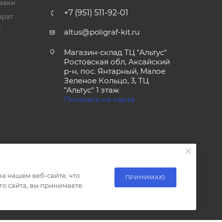
тавки
+7 (951) 511-92-01
врат
т
altus@poligraf-kit.ru
Магазин-склад ТЦ "Альтус"
Ростовская обл, Аксайский
р-н, пос. Янтарный, Малое
Зеленое Кольцо, 3, ТЦ
"Альтус" 1 этаж
Показать на карте
а нашем веб-сайте, что
ПРИНИМАЮ
о сайта, вы принимаете