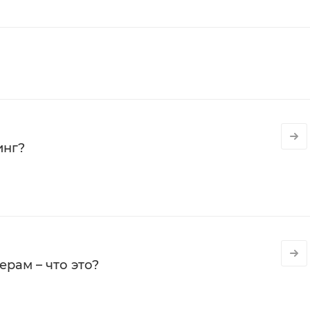
инг?
рам – что это?