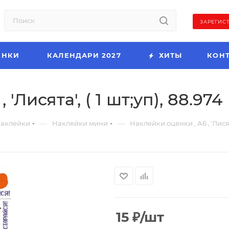
ЗАРЕГИС
ИНКИ
КАЛЕНДАРИ 2027
ХИТЫ
КОН
'Лисята', ( 1 шт;уп), 88.974
—
—
аклейки
Наклейки мини
Наклейки оценки , А6 , 'Лисята
15
₽
/шт