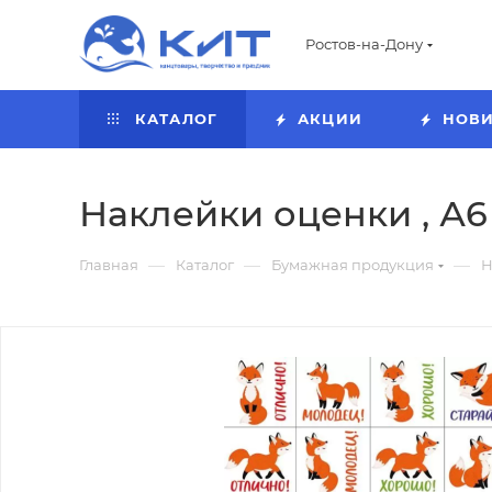
Ростов-на-Дону
КАТАЛОГ
АКЦИИ
НОВ
Наклейки оценки , А6 , 
—
—
—
Главная
Каталог
Бумажная продукция
Н