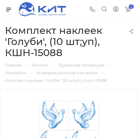
0
Комплект наклеек
'Голуби', (10 шт;уп),
КШН-15088
—
—
—
Главная
Каталог
Бумажная продукция
—
—
Наклейки
Информационные наклейки
Комплект наклеек 'Голуби', (10 шт;уп), КШН-15088