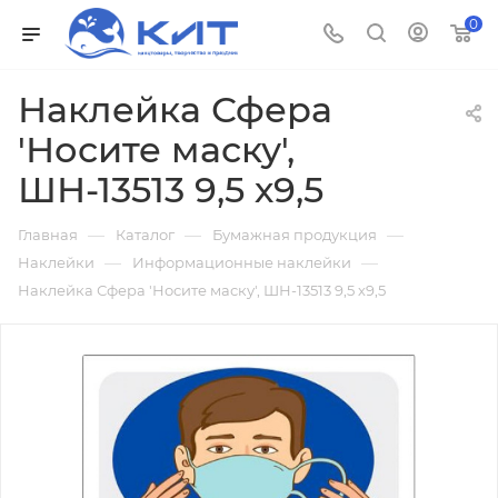
0
Наклейка Сфера
'Носите маску',
ШН-13513 9,5 х9,5
—
—
—
Главная
Каталог
Бумажная продукция
—
—
Наклейки
Информационные наклейки
Наклейка Сфера 'Носите маску', ШН-13513 9,5 х9,5