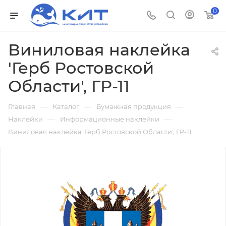
0
Виниловая наклейка
'Герб Ростовской
Области', ГР-11
—
—
—
Главная
Каталог
Бумажная продукция
—
—
Наклейки
Информационные наклейки
Виниловая наклейка 'Герб Ростовской Области', ГР-11