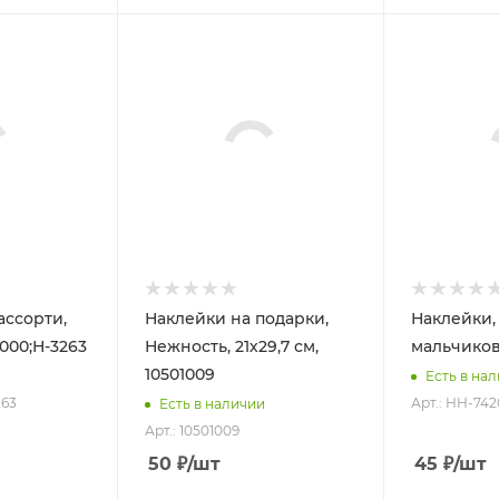
ассорти,
Наклейки на подарки,
Наклейки, 
8000;Н-3263
Нежность, 21х29,7 см,
мальчиков
10501009
Есть в на
263
Арт.: НН-742
Есть в наличии
Арт.: 10501009
50
₽
/шт
45
₽
/шт