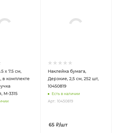
5 x 7.5 см,
Наклейка бумага,
 в комплекте
Дерзкие, 2,5 см, 252 шт,
ручка
10450819
, М-3315
Есть в наличии
Арт.: 10450819
личии
65
₽
/шт