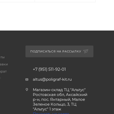
ПОДПИСАТЬСЯ НА РАССЫЛКУ
аты
тавки
+7 (951) 511-92-01
врат
т
altus@poligraf-kit.ru
Магазин-склад ТЦ "Альтус"
Ростовская обл, Аксайский
р-н, пос. Янтарный, Малое
Зеленое Кольцо, 3, ТЦ
"Альтус" 1 этаж
Показать на карте