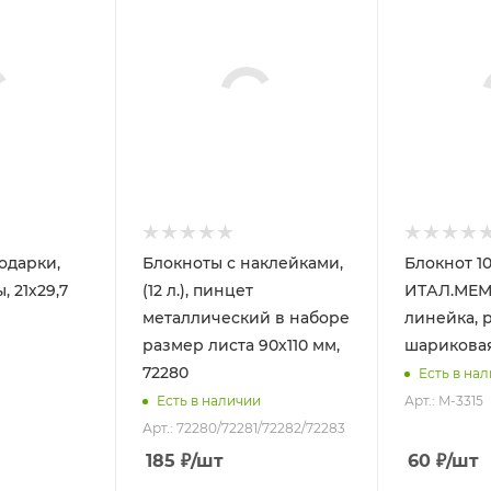
одарки,
Блокноты с наклейками,
Блокнот 10.
, 21х29,7
(12 л.), пинцет
ИТАЛ.МЕМ,
металлический в наборе
линейка, 
размер листа 90х110 мм,
шариковая
72280
Есть в на
Арт.: M-3315
Есть в наличии
Арт.: 72280/72281/72282/72283
185
₽
/шт
60
₽
/шт