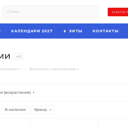
ЗАРЕГИС
И
КАЛЕНДАРИ 2027
ХИТЫ
КОНТАКТЫ
ми
48
—
аклейки
Блокноты с наклейками
и (возрастание)
В наличии
Бренд