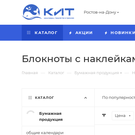
Ростов-на-Дону
КАТАЛОГ
АКЦИИ
НОВИНК
Блокноты с наклейка
—
—
—
Главная
Каталог
Бумажная продукция
Н
По популярност
КАТАЛОГ
Бумажная
Цена
продукция
общие календари