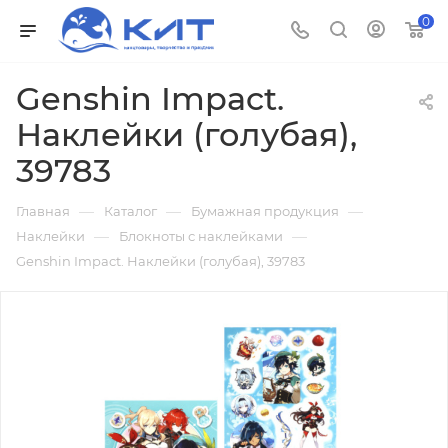
0
Genshin Impact.
Наклейки (голубая),
39783
—
—
—
Главная
Каталог
Бумажная продукция
—
—
Наклейки
Блокноты с наклейками
Genshin Impact. Наклейки (голубая), 39783