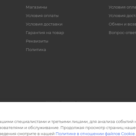
Магазины
Условия опл
Условия оплаты
Условия дос
Условия доставки
Обмен и воз
Гарантия на товар
Вопрос-отве
Реквизиты
Политика
ашими специалистами и третьими лицами, для анализа событий н
ьзователями и обслуживание. Продолжая просмотр страниц нашег
сведения смотрите в нашей
Политике в отношении файлов Cookie
.