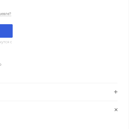
шевле?
утся с
о