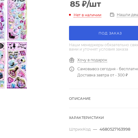
85
₽
/шт
Нашли де
Нет в наличии
ПОД ЗАКАЗ
Наши менеджеры обязательно свяж
вами и уточнят условия заказа
Хочу в подарок
Самовывоз сегодня - бесплатн
Доставка завтра от - 300 ₽
ОПИСАНИЕ
ХАРАКТЕРИСТИКИ
ШтрихКод
—
4680527163998