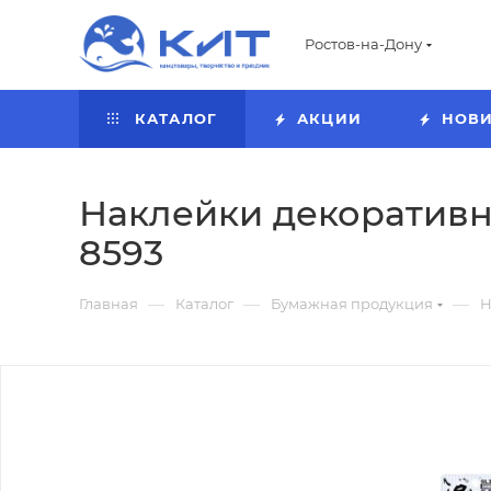
Ростов-на-Дону
КАТАЛОГ
АКЦИИ
НОВ
Наклейки декоративны
8593
—
—
—
Главная
Каталог
Бумажная продукция
Н