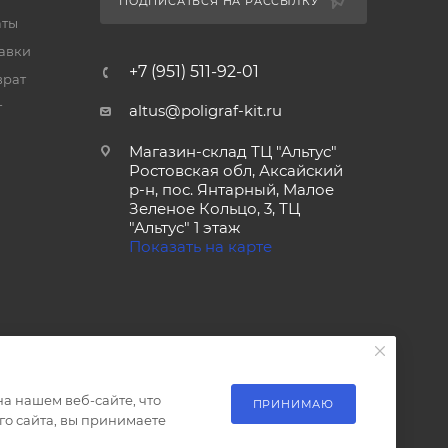
ПОДПИСАТЬСЯ НА РАССЫЛКУ
аты
тавки
+7 (951) 511-92-01
врат
т
altus@poligraf-kit.ru
Магазин-склад ТЦ "Альтус"
Ростовская обл, Аксайский
р-н, пос. Янтарный, Малое
Зеленое Кольцо, 3, ТЦ
"Альтус" 1 этаж
Показать на карте
а нашем веб-сайте, что
ПРИНИМАЮ
о сайта, вы принимаете