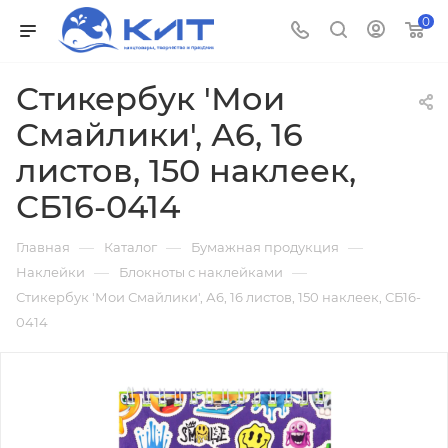
0
Стикербук 'Мои
Смайлики', А6, 16
листов, 150 наклеек,
СБ16-0414
—
—
—
Главная
Каталог
Бумажная продукция
—
—
Наклейки
Блокноты с наклейками
Стикербук 'Мои Смайлики', А6, 16 листов, 150 наклеек, СБ16-
0414