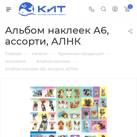
0
Альбом наклеек А6,
ассорти, АЛНК
—
—
—
Главная
Каталог
Бумажная продукция
—
—
Наклейки
Альбом наклеек
Альбом наклеек А6, ассорти, АЛНК