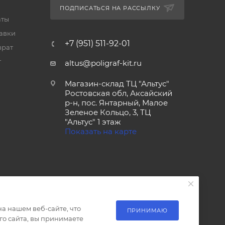
ПОДПИСАТЬСЯ НА РАССЫЛКУ
аты
тавки
+7 (951) 511-92-01
врат
т
altus@poligraf-kit.ru
Магазин-склад ТЦ "Альтус"
Ростовская обл, Аксайский
р-н, пос. Янтарный, Малое
Зеленое Кольцо, 3, ТЦ
"Альтус" 1 этаж
Показать на карте
а нашем веб-сайте, что
ПРИНИМАЮ
о сайта, вы принимаете