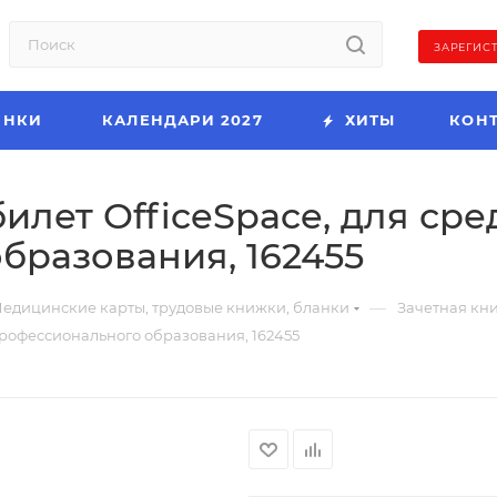
ЗАРЕГИС
ИНКИ
КАЛЕНДАРИ 2027
ХИТЫ
КОН
илет OfficeSpace, для сре
бразования, 162455
—
едицинские карты, трудовые книжки, бланки
Зачетная кн
профессионального образования, 162455