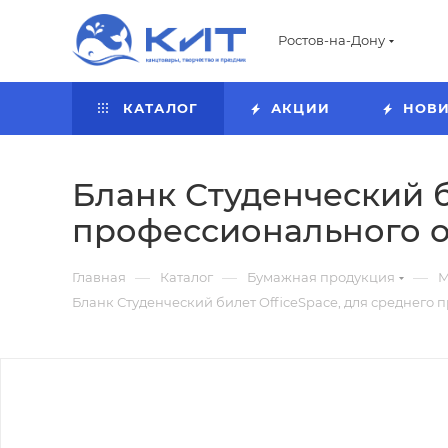
Ростов-на-Дону
КАТАЛОГ
АКЦИИ
НОВ
Бланк Студенческий б
профессионального о
—
—
—
Главная
Каталог
Бумажная продукция
М
Бланк Студенческий билет OfficeSpace, для среднего 