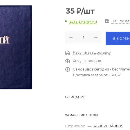
35
₽
/шт
Нашли де
Есть в наличии
В КОРЗ
Рассчитать доставку
Хочу в подарок
Самовывоз сегодня - бесплатн
Доставка завтра от - 300 ₽
ОПИСАНИЕ
ХАРАКТЕРИСТИКИ
ШтрихКод
—
4680211049805