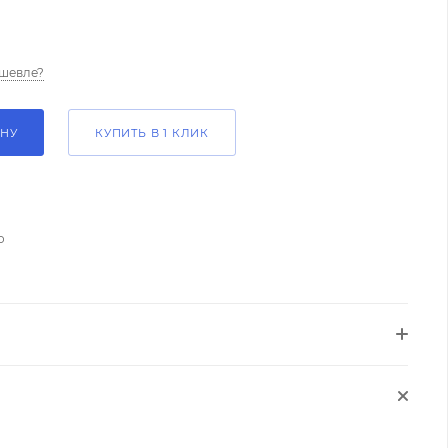
шевле?
ИНУ
КУПИТЬ В 1 КЛИК
о