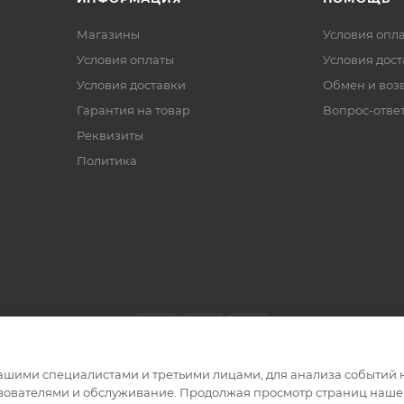
Магазины
Условия опл
Условия оплаты
Условия дос
Условия доставки
Обмен и воз
Гарантия на товар
Вопрос-отве
Реквизиты
Политика
ашими специалистами и третьими лицами, для анализа событий н
ьзователями и обслуживание. Продолжая просмотр страниц нашег