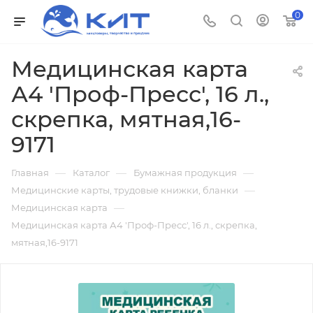
0
Медицинская карта
А4 'Проф-Пресс', 16 л.,
скрепка, мятная,16-
9171
—
—
—
Главная
Каталог
Бумажная продукция
—
Медицинские карты, трудовые книжки, бланки
—
Медицинская карта
Медицинская карта А4 'Проф-Пресс', 16 л., скрепка,
мятная,16-9171