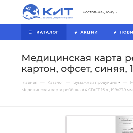
Ростов-на-Дону
КАТАЛОГ
АКЦИИ
НОВ
Медицинская карта реб
картон, офсет, синяя, 
—
—
—
Главная
Каталог
Бумажная продукция
М
Медицинская карта ребёнка А4 STAFF 16 л., 198х278 мм.,