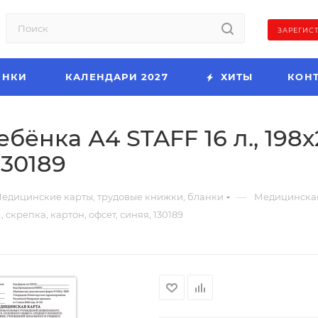
ЗАРЕГИС
ИНКИ
КАЛЕНДАРИ 2027
ХИТЫ
КОН
ёнка А4 STAFF 16 л., 198х
130189
—
едицинские карты, трудовые книжки, бланки
Медицинская
 скрепка, картон, офсет, синяя, 130189