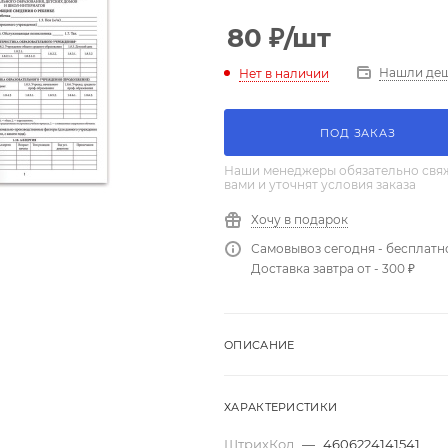
80
₽
/шт
Нашли де
Нет в наличии
ПОД ЗАКАЗ
Наши менеджеры обязательно свяж
вами и уточнят условия заказа
Хочу в подарок
Самовывоз сегодня - бесплатн
Доставка завтра от - 300 ₽
ОПИСАНИЕ
ХАРАКТЕРИСТИКИ
ШтрихКод
—
4606224141541