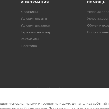
ИНФОРМАЦИЯ
ПОМОЩЬ
Магазины
Условия опл
Условия оплаты
Условия дос
Условия доставки
Обмен и воз
Гарантия на товар
Вопрос-отве
Реквизиты
Политика
ашими специалистами и третьими лицами, для анализа событий н
ьзователями и обслуживание. Продолжая просмотр страниц нашег