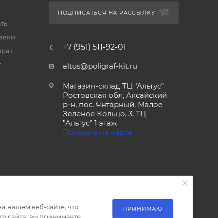
ПОДПИСАТЬСЯ НА РАССЫЛКУ
аты
тавки
+7 (951) 511-92-01
врат
т
altus@poligraf-kit.ru
Магазин-склад ТЦ "Альтус"
Ростовская обл, Аксайский
р-н, пос. Янтарный, Малое
Зеленое Кольцо, 3, ТЦ
"Альтус" 1 этаж
Показать на карте
а нашем веб-сайте, что
ПРИНИМАЮ
о сайта, вы принимаете