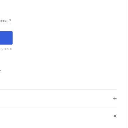
шевле?
утся с
о