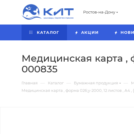
Ростов-на-Дону
КАТАЛОГ
АКЦИИ
НОВ
Медицинская карта , фо
000835
—
—
—
Главная
Каталог
Бумажная продукция
М
Медицинская карта , форма 026;у-2000, 12 листов , А4 , 