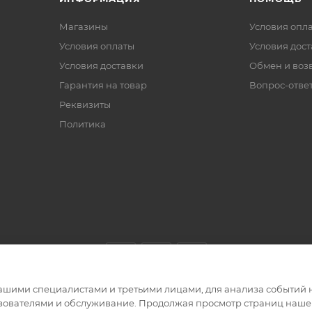
Магазины
Условия опл
Условия оплаты
Условия дос
Условия доставки
Обмен и воз
Гарантия на товар
Вопрос-отве
Реквизиты
Политика
ашими специалистами и третьими лицами, для анализа событий н
ьзователями и обслуживание. Продолжая просмотр страниц нашег