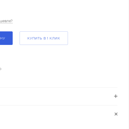
шевле?
ИНУ
КУПИТЬ В 1 КЛИК
о