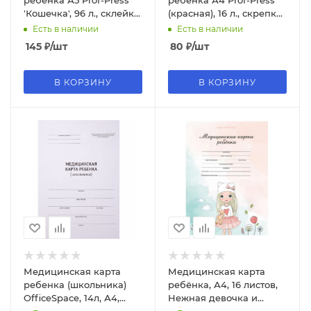
ребёнка А5 Prof-Press
ребёнка А4 Prof-Press
'Кошечка', 96 л., склейка,
(красная), 16 л., скрепка,
мелов. обл., КМ-6122
обложка-офсет, КМ-5603
Есть в наличии
Есть в наличии
145
₽
/шт
80
₽
/шт
В КОРЗИНУ
В КОРЗИНУ
Медицинская карта
Медицинская карта
ребенка (школьника)
ребёнка, А4, 16 листов,
OfficeSpace, 14л, А4,
Нежная девочка и