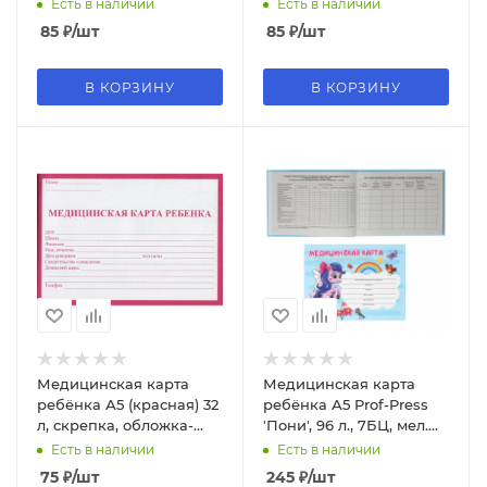
блок офсет, ф.026/у-2000
мишка, 16-4936
Есть в наличии
Есть в наличии
85
₽
/шт
85
₽
/шт
В КОРЗИНУ
В КОРЗИНУ
Медицинская карта
Медицинская карта
ребёнка А5 (красная) 32
ребёнка А5 Prof-Press
л, скрепка, обложка-
'Пони', 96 л., 7БЦ, мел.
офсет, КМ-5605
обл., второй блок,
Есть в наличии
Есть в наличии
КМ-6120
75
₽
/шт
245
₽
/шт