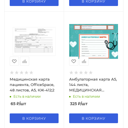
В КОРЗИНУ
В КОРЗИНУ
Медицинская карта
Амбулаторная карта А5,
пациента, OfficeSpace,
144 листа,
48 листов, А5, КЖ-412;2
МЕДИЦИНСКАЯ
КЛАССИКА, 200х140,
Есть в наличии
Есть в наличии
КМ-8976
65
₽
/шт
325
₽
/шт
В КОРЗИНУ
В КОРЗИНУ