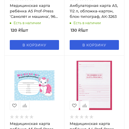
Медицинская карта
Амбулаторная карта А5,
ребёнка А5 Prof-Press
112 л, обложка-картон,
'Самолёт и машина', 96
блок-типограф, АК-3263
л., склейка, мелов. обл.,
Есть в наличии
Есть в наличии
КМ-6125
120
₽
/шт
130
₽
/шт
В КОРЗИНУ
В КОРЗИНУ
Медицинская карта
Медицинская карта