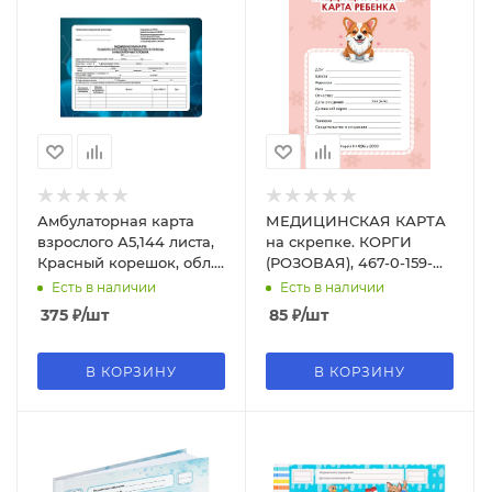
Амбулаторная карта
МЕДИЦИНСКАЯ КАРТА
взрослого А5,144 листа,
на скрепке. КОРГИ
Красный корешок, обл.
(РОЗОВАЯ), 467-0-159-
картон, блок-офсет, 144-
21849-4
Есть в наличии
Есть в наличии
1671
375
₽
/шт
85
₽
/шт
В КОРЗИНУ
В КОРЗИНУ