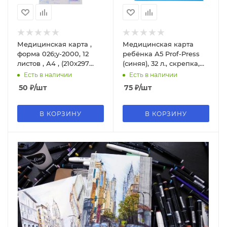
Медицинская карта ,
Медицинская карта
форма 026;у-2000, 12
ребёнка А5 Prof-Press
листов , А4 , (210х297
(синяя), 32 л., скрепка,
мм), 000835
обложка-офсет, КМ-5604
Есть в наличии
Есть в наличии
50
₽
/шт
75
₽
/шт
В КОРЗИНУ
В КОРЗИНУ