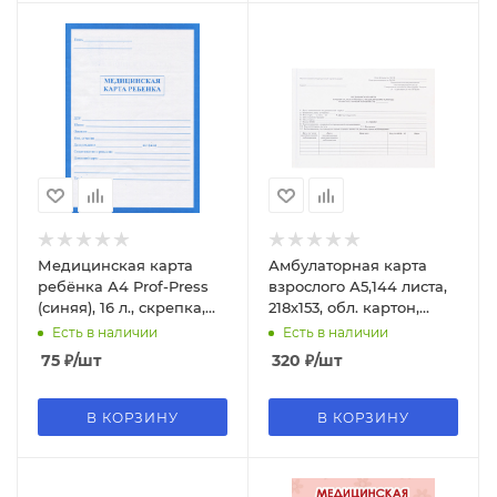
Медицинская карта
Амбулаторная карта
ребёнка А4 Prof-Press
взрослого А5,144 листа,
(синяя), 16 л., скрепка,
218х153, обл. картон,
обложка-офсет, КМ-5602
блок-офсет, АК-0529
Есть в наличии
Есть в наличии
75
₽
/шт
320
₽
/шт
В КОРЗИНУ
В КОРЗИНУ