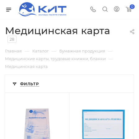
0
Медицинская карта
28
—
—
—
Главная
Каталог
Бумажная продукция
—
Медицинские карты, трудовые книжки, бланки
Медицинская карта
ФИЛЬТР