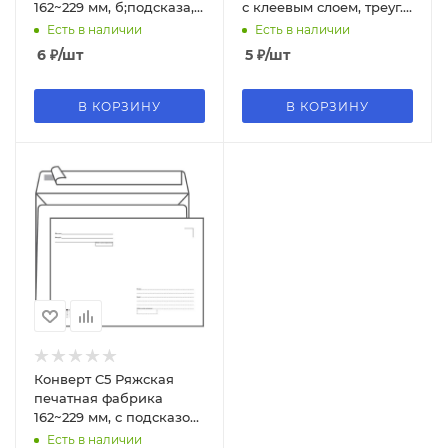
162~229 мм, б;подсказа,
с клеевым слоем, треуг.
б;окна, отр. лента
клапан, 112364
Есть в наличии
Есть в наличии
6
₽
/шт
5
₽
/шт
В КОРЗИНУ
В КОРЗИНУ
Конверт C5 Ряжская
печатная фабрика
162~229 мм, с подсказом,
б;окна, отр. лента
Есть в наличии