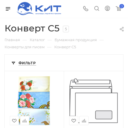
0
Конверт С5
5
—
—
—
Главная
Каталог
Бумажная продукция
—
Конверты для писем
Конверт С5
ФИЛЬТР