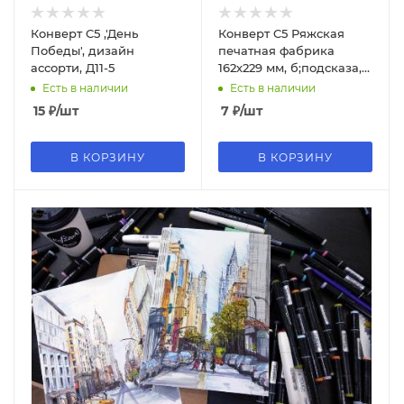
Конверт C5 ,'День
Конверт C5 Ряжская
Победы', дизайн
печатная фабрика
ассорти, Д11-5
162х229 мм, б;подсказа, с
прав. окном, отр. лента
Есть в наличии
Есть в наличии
15
₽
/шт
7
₽
/шт
В КОРЗИНУ
В КОРЗИНУ