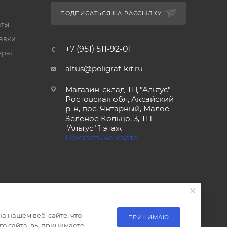
ПОДПИСАТЬСЯ НА РАССЫЛКУ
аты
тавки
+7 (951) 511-92-01
врат
т
altus@poligraf-kit.ru
Магазин-склад ТЦ "Альтус"
Ростовская обл, Аксайский
р-н, пос. Янтарный, Малое
Зеленое Кольцо, 3, ТЦ
"Альтус" 1 этаж
Показать на карте
а нашем веб-сайте, что
ПРИНИМАЮ
о сайта, вы принимаете