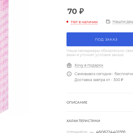
70
₽
Нашли де
Нет в наличии
ПОД ЗАКАЗ
Наши менеджеры обязательно свяж
вами и уточнят условия заказа
Хочу в подарок
Самовывоз сегодня - бесплатн
Доставка завтра от - 300 ₽
ОПИСАНИЕ
ХАРАКТЕРИСТИКИ
ШтрихКод
—
4606224401591