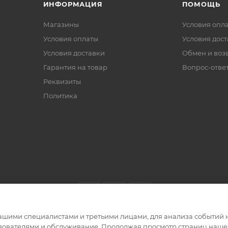
ИНФОРМАЦИЯ
ПОМОЩЬ
Магазины
Условия опл
Условия оплаты
Условия дос
Условия доставки
Обмен и воз
Гарантия на товар
Вопрос-отве
Реквизиты
Политика
ашими специалистами и третьими лицами, для анализа событий н
ьзователями и обслуживание. Продолжая просмотр страниц нашег