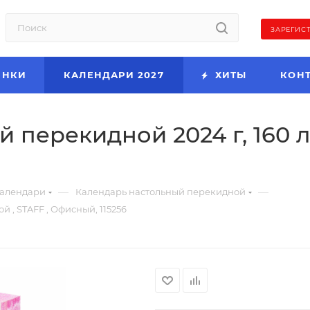
ЗАРЕГИС
ИНКИ
КАЛЕНДАРИ 2027
ХИТЫ
КОН
перекидной 2024 г, 160 л,
—
—
алендари
Календарь настольный перекидной
й , STAFF , Офисный, 115256