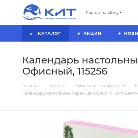
Ростов-на-Дону
КАТАЛОГ
АКЦИИ
НОВ
Календарь настольный 
Офисный, 115256
—
—
—
Главная
Каталог
Бумажная продукция
К
Календарь настольный перекидной 2024 г, 160 л, цветно