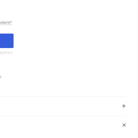
шевле?
утся с
о