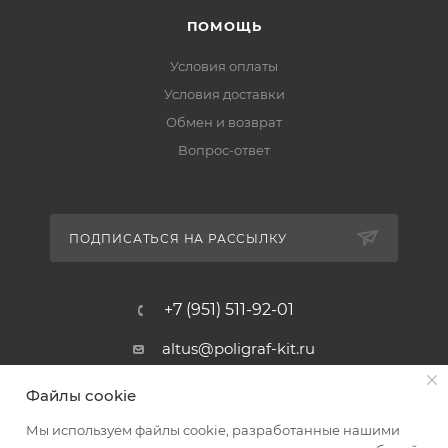
ПОМОЩЬ
Условия оплаты
Условия доставки
Обмен и возврат
Вопрос-ответ
ПОДПИСАТЬСЯ НА РАССЫЛКУ
+7 (951) 511-92-01
altus@poligraf-kit.ru
Магазин-склад ТЦ "Альтус"
Файлы cookie
Ростовская обл, Аксайский р-н,
пос. Янтарный, Малое Зеленое
Мы используем файлы cookie, разработанные нашими
Кольцо, 3, ТЦ "Альтус" 1 этаж