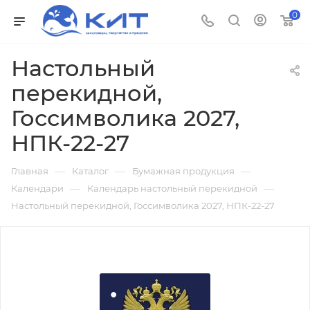
0
Настольный
перекидной,
Госсимволика 2027,
НПК-22-27
—
—
—
Главная
Каталог
Бумажная продукция
—
—
Календари
Календарь настольный перекидной
Настольный перекидной, Госсимволика 2027, НПК-22-27