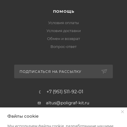
ПОМОЩЬ
Условия оплаты
Условия доставки
Обмен и возврат
Вопрос-ответ
ПОДПИСАТЬСЯ НА РАССЫЛКУ
+7 (951) 511-92-01
altus@poligraf-kit.ru
Магазин-склад ТЦ "Альтус"
Файлы cookie
Ростовская обл, Аксайский р-н,
пос. Янтарный, Малое Зеленое
Мы используем файлы cookie, разработанные нашими