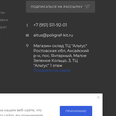
ПОДПИСАТЬСЯ НА РАССЫЛКУ
аты
тавки
+7 (951) 511-92-01
врат
т
altus@poligraf-kit.ru
Магазин-склад ТЦ "Альтус"
Ростовская обл, Аксайский
р-н, пос. Янтарный, Малое
Зеленое Кольцо, 3, ТЦ
"Альтус" 1 этаж
Показать на карте
а нашем веб-сайте, что
ПРИНИМАЮ
о сайта, вы принимаете