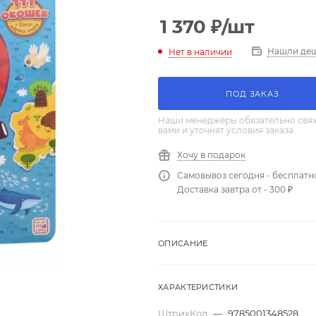
1 370
₽
/шт
Нашли де
Нет в наличии
ПОД ЗАКАЗ
Наши менеджеры обязательно свяж
вами и уточнят условия заказа
Хочу в подарок
Самовывоз сегодня - бесплатн
Доставка завтра от - 300 ₽
ОПИСАНИЕ
ХАРАКТЕРИСТИКИ
ШтрихКод
—
9785001348528