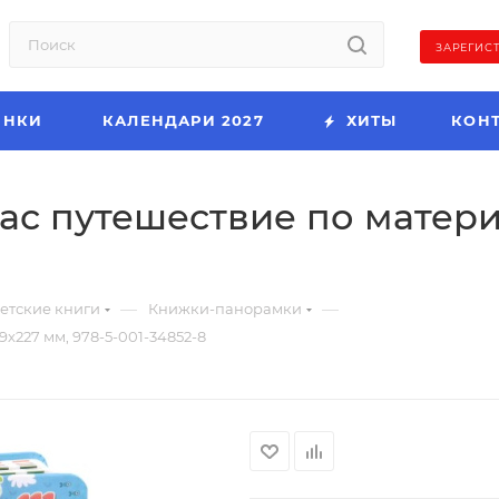
ЗАРЕГИС
ИНКИ
КАЛЕНДАРИ 2027
ХИТЫ
КОН
ас путешествие по матери
—
—
етские книги
Книжки-панорамки
х227 мм, 978-5-001-34852-8