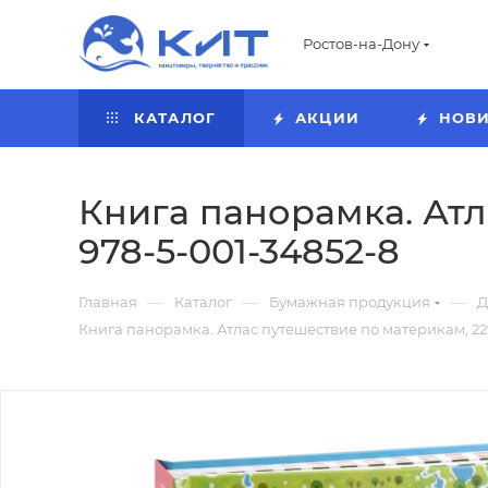
Ростов-на-Дону
КАТАЛОГ
АКЦИИ
НОВ
Книга панорамка. Атл
978-5-001-34852-8
—
—
—
Главная
Каталог
Бумажная продукция
Д
Книга панорамка. Атлас путешествие по материкам, 229