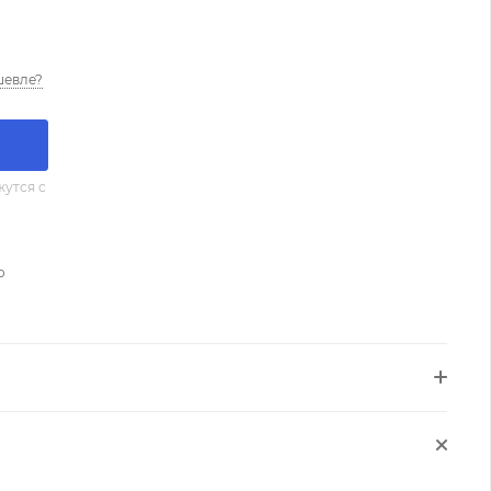
шевле?
утся с
о