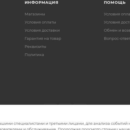
ИНФОРМАЦИЯ
ПОМОЩЬ
Магазины
Условия опл
Условия оплаты
Условия дос
Условия доставки
Обмен и воз
Гарантия на товар
Вопрос-отве
Реквизиты
Политика
ашими специалистами и третьими лицами, для анализа событий н
ьзователями и обслуживание. Продолжая просмотр страниц нашег