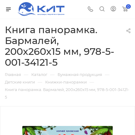
0
Книга панорамка.
Бармалей,
200x260x15 мм, 978-5-
001-34121-5
—
—
—
Главная
Каталог
Бумажная продукция
—
—
Детские книги
Книжки-панорамки
Книга панорамка. Бармалей, 200x260x15 мм, 978-5-001-34121-
5