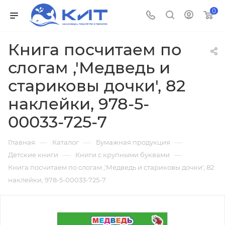
0
Книга посчитаем по
слогам ,'Медведь и
стариковы дочки', 82
наклейки, 978-5-
00033-725-7
—
—
—
Главная
Каталог
Бумажная продукция
—
—
Детские книги
Книги с крупными буквами
Книга посчитаем по слогам ,'Медведь и стариковы дочки', 82
наклейки, 978-5-00033-725-7