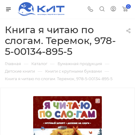
0
Книга я читаю по
слогам. Теремок, 978-
5-00134-895-5
—
—
—
Главная
Каталог
Бумажная продукция
—
—
Детские книги
Книги с крупными буквами
Книга я читаю по слогам. Теремок, 978-5-00134-895-5