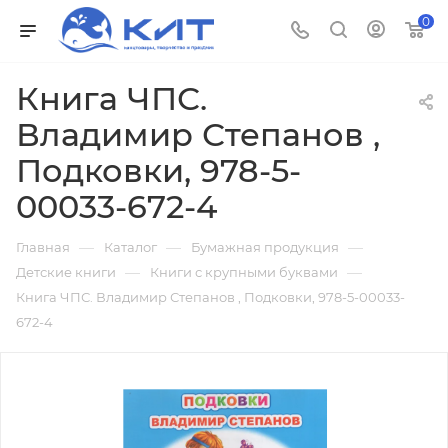
0
Книга ЧПС.
Владимир Степанов ,
Подковки, 978-5-
00033-672-4
—
—
—
Главная
Каталог
Бумажная продукция
—
—
Детские книги
Книги с крупными буквами
Книга ЧПС. Владимир Степанов , Подковки, 978-5-00033-
672-4