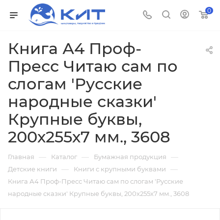
0
Книга А4 Проф-
Пресс Читаю сам по
слогам 'Русские
народные сказки'
Крупные буквы,
200х255х7 мм., 3608
—
—
—
Главная
Каталог
Бумажная продукция
—
—
Детские книги
Книги с крупными буквами
Книга А4 Проф-Пресс Читаю сам по слогам 'Русские
народные сказки' Крупные буквы, 200х255х7 мм., 3608