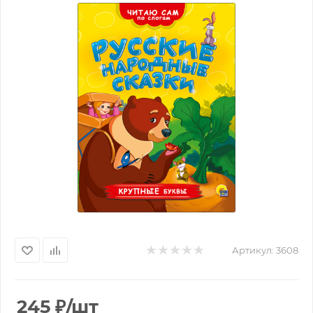
Артикул:
3608
245
₽
/шт