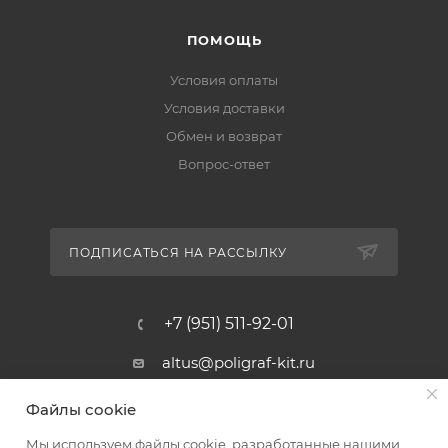
ПОМОЩЬ
Условия оплаты
Условия доставки
Обмен и возврат
Вопрос-ответ
ПОДПИСАТЬСЯ НА РАССЫЛКУ
+7 (951) 511-92-01
altus@poligraf-kit.ru
Магазин-склад ТЦ "Альтус"
Файлы cookie
Ростовская обл, Аксайский р-н,
пос. Янтарный, Малое Зеленое
Мы используем файлы cookie, разработанные нашими