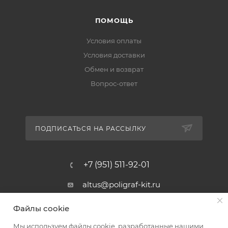
ПОМОЩЬ
Условия оплаты
Условия доставки
Обмен и возврат
Вопрос-ответ
ПОДПИСАТЬСЯ НА РАССЫЛКУ
+7 (951) 511-92-01
altus@poligraf-kit.ru
Магазин-склад ТЦ "Альтус"
Файлы cookie
Ростовская обл, Аксайский р-н,
пос. Янтарный, Малое Зеленое
Мы используем файлы cookie, разработанные нашими