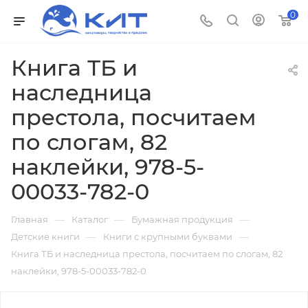
0
Книга ТБ и
наследница
престола, посчитаем
по слогам, 82
наклейки, 978-5-
00033-782-0
—
—
—
Главная
Каталог
Бумажная продукция
—
—
Детские книги
Книги с крупными буквами
Книга ТБ и наследница престола, посчитаем по слогам, 82
наклейки, 978-5-00033-782-0