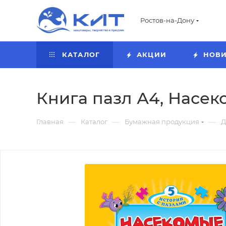
Ростов-на-Дону
КАТАЛОГ
АКЦИИ
НОВ
Книга пазл А4, Насеко
—
—
—
Главная
Каталог
Бумажная продукция
Д