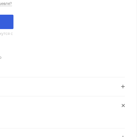
шевле?
утся с
о