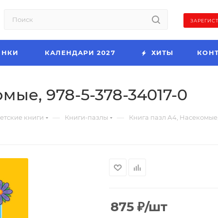
ЗАРЕГИС
ИНКИ
КАЛЕНДАРИ 2027
ХИТЫ
КОН
мые, 978-5-378-34017-0
—
—
етские книги
Книги-пазлы
Книга пазл А4, Насекомые,
875
₽
/шт