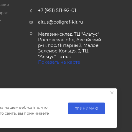
тавки
+7 (951) 511-92-01
врат
т
altus@poligraf-kit.ru
Магазин-склад ТЦ "Альтус"
Ростовская обл, Аксайский
р-н, пос. Янтарный, Малое
Зеленое Кольцо, 3, ТЦ
"Альтус" 1 этаж
Показать на карте
а нашем веб-сайте, что
ПРИНИМАЮ
о сайта, вы принимаете