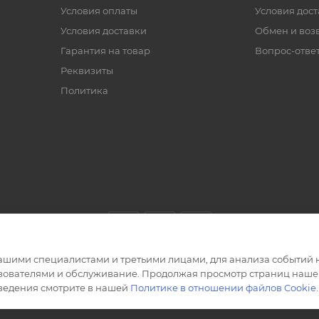
Условия оплаты
Условия дос
Условия доставки
Обмен и воз
Гарантия на товар
Вопрос-отве
Реквизиты
Политика
ашими специалистами и третьими лицами, для анализа событий н
ьзователями и обслуживание. Продолжая просмотр страниц нашег
сведения смотрите в нашей
Политике в отношении файлов Cookie
.