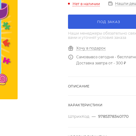
Нашли де
Нет в наличии
ПОД ЗАКАЗ
Наши менеджеры обязательно свяж
вами и уточнят условия заказа
Хочу в подарок
Самовывоз сегодня - бесплатн
Доставка завтра от - 300 ₽
ОПИСАНИЕ
ХАРАКТЕРИСТИКИ
ШтрихКод
—
9785378340170