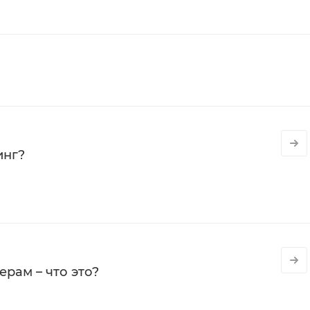
инг?
рам – что это?