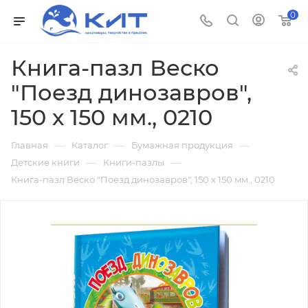
0
Книга-пазл Веско
"Поезд динозавров",
150 х 150 мм., 0210
—
—
—
Главная
Каталог
Бумажная продукция
—
—
Детские книги
Книги-пазлы
Книга-пазл Веско "Поезд динозавров", 150 х 150 мм., 0210