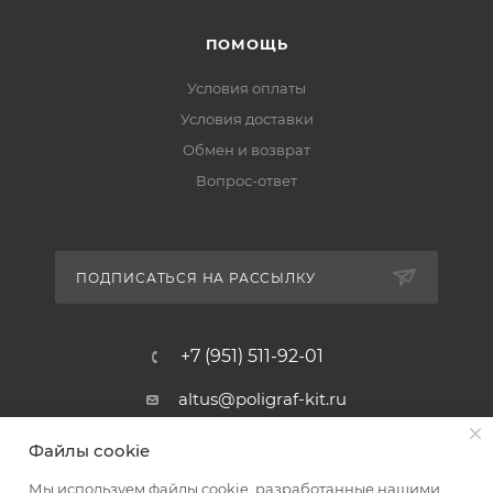
ПОМОЩЬ
Условия оплаты
Условия доставки
Обмен и возврат
Вопрос-ответ
ПОДПИСАТЬСЯ НА РАССЫЛКУ
+7 (951) 511-92-01
altus@poligraf-kit.ru
Магазин-склад ТЦ "Альтус"
Файлы cookie
Ростовская обл, Аксайский р-н,
пос. Янтарный, Малое Зеленое
Мы используем файлы cookie, разработанные нашими