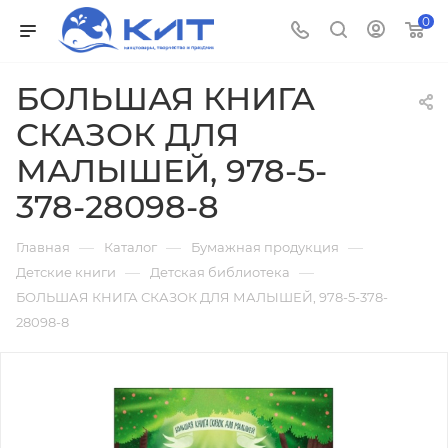
0
БОЛЬШАЯ КНИГА
СКАЗОК ДЛЯ
МАЛЫШЕЙ, 978-5-
378-28098-8
—
—
—
Главная
Каталог
Бумажная продукция
—
—
Детские книги
Детская библиотека
БОЛЬШАЯ КНИГА СКАЗОК ДЛЯ МАЛЫШЕЙ, 978-5-378-
28098-8