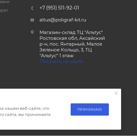
тавки
+7 (951) 511-92-01
врат
т
altus@poligraf-kit.ru
Магазин-склад ТЦ "Альтус"
Ростовская обл, Аксайский
р-н, пос. Янтарный, Малое
Зеленое Кольцо, 3, ТЦ
"Альтус" 1 этаж
Показать на карте
а нашем веб-сайте, что
ПРИНИМАЮ
о сайта, вы принимаете