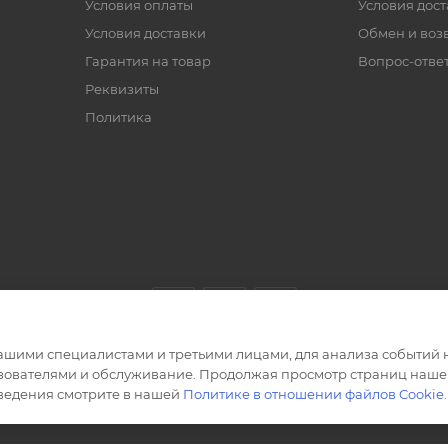
Условия оплаты
Условия дос
Условия доставки
Обмен и воз
Гарантия на товар
Вопрос-отве
Реквизиты
Политика
ашими специалистами и третьими лицами, для анализа событий н
ьзователями и обслуживание. Продолжая просмотр страниц нашег
сведения смотрите в нашей
Политике в отношении файлов Cookie
.