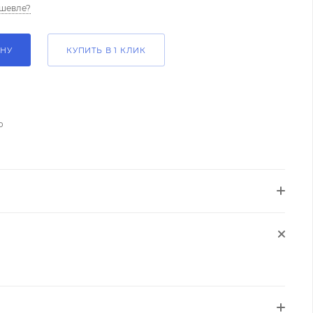
шевле?
ИНУ
КУПИТЬ В 1 КЛИК
о