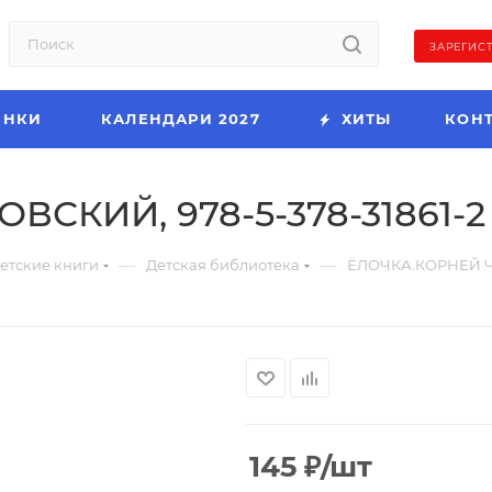
ЗАРЕГИС
ИНКИ
КАЛЕНДАРИ 2027
ХИТЫ
КОН
СКИЙ, 978-5-378-31861-2
—
—
етские книги
Детская библиотека
ЁЛОЧКА.КОРНЕЙ ЧУ
145
₽
/шт