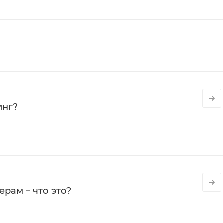
инг?
рам – что это?