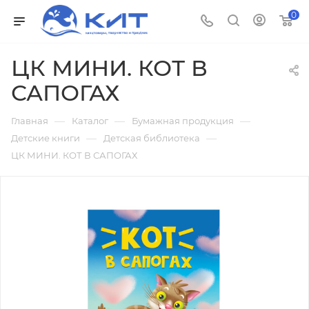
0
ЦК МИНИ. КОТ В
САПОГАХ
—
—
—
Главная
Каталог
Бумажная продукция
—
—
Детские книги
Детская библиотека
ЦК МИНИ. КОТ В САПОГАХ