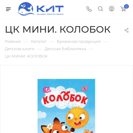
0
ЦК МИНИ. КОЛОБОК
—
—
—
Главная
Каталог
Бумажная продукция
—
—
Детские книги
Детская библиотека
ЦК МИНИ. КОЛОБОК