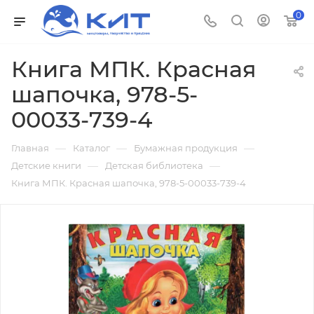
0
Книга МПК. Красная
шапочка, 978-5-
00033-739-4
—
—
—
Главная
Каталог
Бумажная продукция
—
—
Детские книги
Детская библиотека
Книга МПК. Красная шапочка, 978-5-00033-739-4