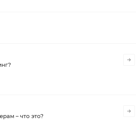
инг?
рам – что это?