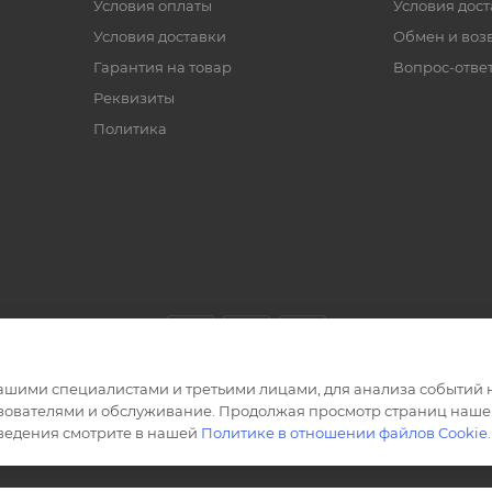
Условия оплаты
Условия дос
Условия доставки
Обмен и воз
Гарантия на товар
Вопрос-отве
Реквизиты
Политика
ашими специалистами и третьими лицами, для анализа событий н
ьзователями и обслуживание. Продолжая просмотр страниц нашег
сведения смотрите в нашей
Политике в отношении файлов Cookie
.