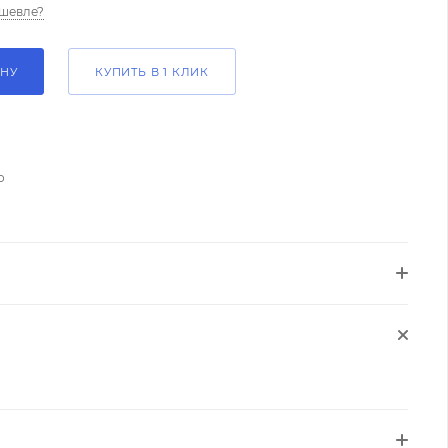
шевле?
ИНУ
КУПИТЬ В 1 КЛИК
о