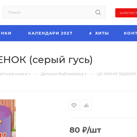
ЗАРЕГИС
ИНКИ
КАЛЕНДАРИ 2027
ХИТЫ
КОН
НОК (серый гусь)
—
—
етские книги
Детская библиотека
ЦК МИНИ ГАДКИЙ У
80
₽
/шт