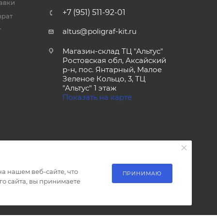
тавки
+7 (951) 511-92-01
врат
т
altus@poligraf-kit.ru
Магазин-склад ТЦ "Альтус"
Ростовская обл, Аксайский
р-н, пос. Янтарный, Малое
Зеленое Кольцо, 3, ТЦ
"Альтус" 1 этаж
Показать на карте
а нашем веб-сайте, что
ПРИНИМАЮ
о сайта, вы принимаете