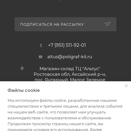
ПОДПИСАТЬСЯ НА РАССЫЛКУ
+7 (951) 511-92-01
altus@poligraf-kit.ru
Магазин-склад ТЦ "Альтус"
Ростовская обл, Аксайский р-н,
пос. Янтарный, Малое Зеленое
Кольцо, 3, ТЦ "Альтус" 1 этаж
Файлы cookie
Показать на карте
Мы используем файлы cookie, разработанные нашими
специалистами и третьими лицами, для анализа событий
на нашем веб-сайте, что позволяет нам улучшать
взаимодействие с пользователями и обслуживание.
Продолжая просмотр страниц нашего сайта, вы
принимаете условия его использования. Более