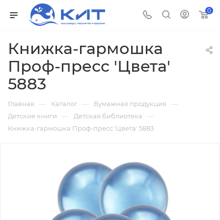
0
Книжка-гармошка
Проф-пресс 'Цвета'
5883
—
—
—
Главная
Каталог
Бумажная продукция
—
—
Детские книги
Детская библиотека
Книжка-гармошка Проф-пресс 'Цвета' 5883