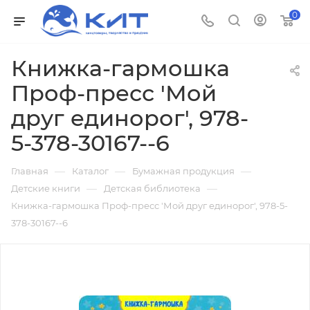
0
Книжка-гармошка
Проф-пресс 'Мой
друг единорог', 978-
5-378-30167--6
—
—
—
Главная
Каталог
Бумажная продукция
—
—
Детские книги
Детская библиотека
Книжка-гармошка Проф-пресс 'Мой друг единорог', 978-5-
378-30167--6