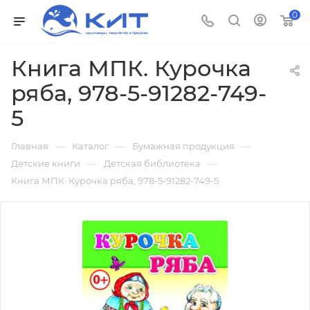
0
Книга МПК. Курочка
ряба, 978-5-91282-749-
5
—
—
—
Главная
Каталог
Бумажная продукция
—
—
Детские книги
Детская библиотека
Книга МПК. Курочка ряба, 978-5-91282-749-5