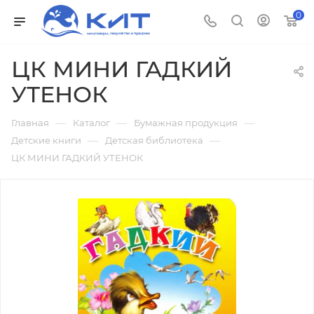
0
ЦК МИНИ ГАДКИЙ
УТЕНОК
—
—
—
Главная
Каталог
Бумажная продукция
—
—
Детские книги
Детская библиотека
ЦК МИНИ ГАДКИЙ УТЕНОК