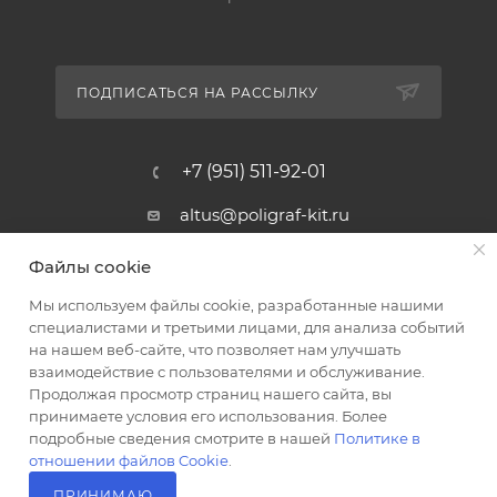
ПОДПИСАТЬСЯ НА РАССЫЛКУ
+7 (951) 511-92-01
altus@poligraf-kit.ru
Магазин-склад ТЦ "Альтус"
Файлы cookie
Ростовская обл, Аксайский р-н,
пос. Янтарный, Малое Зеленое
Мы используем файлы cookie, разработанные нашими
Кольцо, 3, ТЦ "Альтус" 1 этаж
специалистами и третьими лицами, для анализа событий
Показать на карте
на нашем веб-сайте, что позволяет нам улучшать
взаимодействие с пользователями и обслуживание.
Продолжая просмотр страниц нашего сайта, вы
принимаете условия его использования. Более
подробные сведения смотрите в нашей
Политике в
отношении файлов Cookie
.
ПРИНИМАЮ