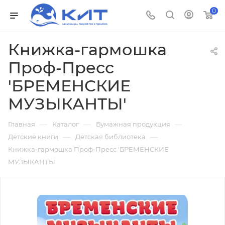
0
Книжка-гармошка
Проф-Пресс
'БРЕМЕНСКИЕ
МУЗЫКАНТЫ'
—
—
—
Главная
Каталог
Бумажная продукция
—
—
Детские книги
Детская библиотека
Книжка-гармошка Проф-Пресс 'БРЕМЕНСКИЕ
МУЗЫКАНТЫ'