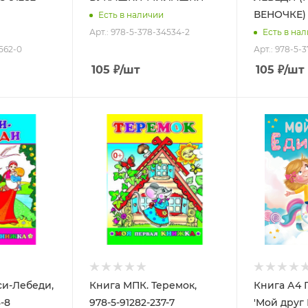
ВЕНОЧКЕ)
Есть в наличии
Арт.: 978-5-378-34534-2
Есть в на
-562-0
Арт.: 978-5-
105
₽
/шт
105
₽
/шт
си-Лебеди,
Книга МПК. Теремок,
Книга А4 
8-8
978-5-91282-237-7
'Мой друг