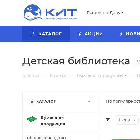
Ростов-на-Дону
КАТАЛОГ
АКЦИИ
НОВ
Детская библиотека
5
—
—
—
Главная
Каталог
Бумажная продукция
Д
По популярност
КАТАЛОГ
Бумажная
Цена
продукция
общие календари