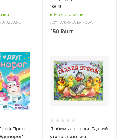
136-9
личии
Есть в наличии
378-02502-2
Арт.: 978-5-00134-136-9
150
₽
/шт
Проф-Пресс
Любимые сказки. Гадкий
 Единорог'
утёнок (книжка-