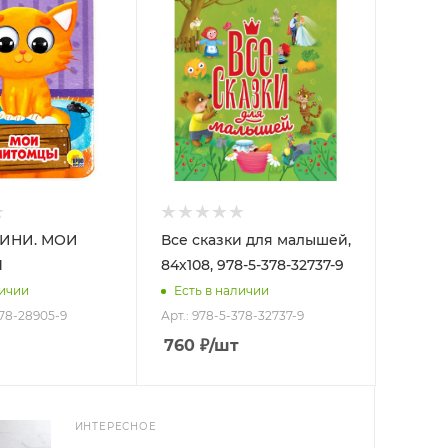
ИНИ. МОИ
Все сказки для малышей,
Ы
84х108, 978-5-378-32737-9
личии
Есть в наличии
378-28905-9
Арт.: 978-5-378-32737-9
760
₽
/шт
ИНТЕРЕСНОЕ