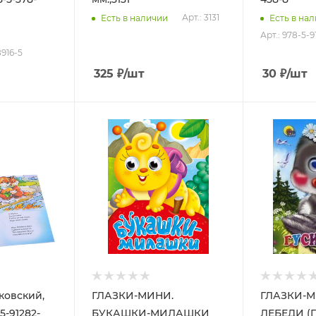
Арт.: 3131
Есть в наличии
Есть в на
Арт.: 978-5-
8916-5
325
₽
/шт
30
₽
/шт
ковский,
ГЛАЗКИ-МИНИ.
ГЛАЗКИ-М
5-91282-
БУКАШКИ-МИЛАШКИ
ЛЕБЕДИ (