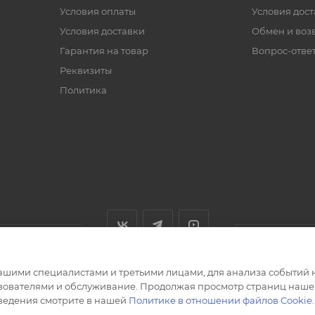
Условия оплаты
Условия дос
Условия доставки
Обмен и воз
Гарантия на товар
Вопрос-отве
Реквизиты
Политика
ашими специалистами и третьими лицами, для анализа событий н
ьзователями и обслуживание. Продолжая просмотр страниц нашег
сведения смотрите в нашей
Политике в отношении файлов Cookie
.