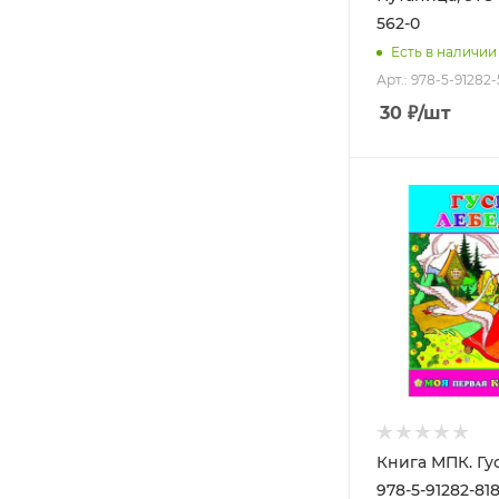
562-0
Есть в наличии
Арт.: 978-5-91282
30
₽
/шт
Книга МПК. Гу
978-5-91282-81