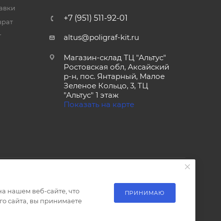
тавки
+7 (951) 511-92-01
врат
т
altus@poligraf-kit.ru
Магазин-склад ТЦ "Альтус"
Ростовская обл, Аксайский
р-н, пос. Янтарный, Малое
Зеленое Кольцо, 3, ТЦ
"Альтус" 1 этаж
Показать на карте
а нашем веб-сайте, что
ПРИНИМАЮ
о сайта, вы принимаете