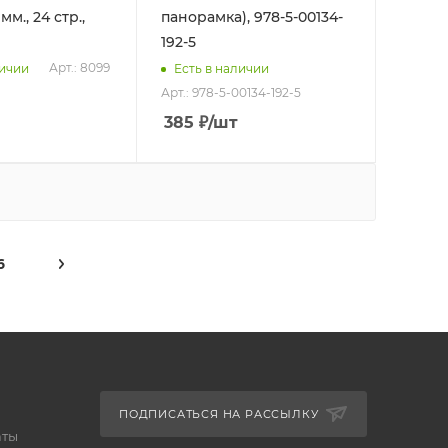
м., 24 стр.,
панорамка), 978-5-00134-
192-5
Арт.: 8099
личии
Есть в наличии
Арт.: 978-5-00134-192-5
385
₽
/шт
6
ПОДПИСАТЬСЯ НА РАССЫЛКУ
аты