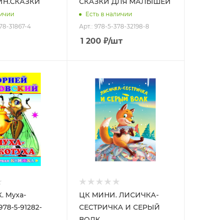
ИН.СКАЗКИ
СКАЗКИ ДЛЯ МАЛЫШЕЙ
личии
Есть в наличии
378-31867-4
Арт.: 978-5-378-32198-8
1 200
₽
/шт
. Муха-
ЦК МИНИ. ЛИСИЧКА-
978-5-91282-
СЕСТРИЧКА И СЕРЫЙ
ВОЛК