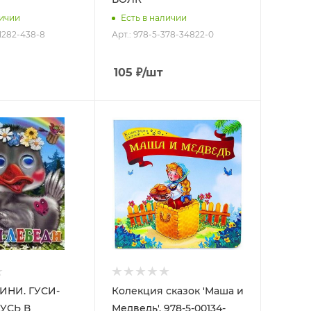
личии
Есть в наличии
91282-438-8
Арт.: 978-5-378-34822-0
105
₽
/шт
ИНИ. ГУСИ-
Колекция сказок 'Маша и
ГУСЬ В
Медведь', 978-5-00134-