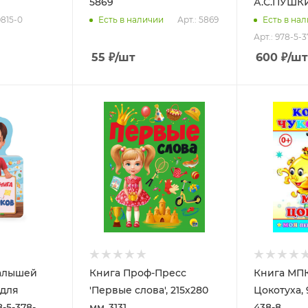
5869
А.С.ПУШК
9815-0
Арт.: 5869
Есть в наличии
Есть в на
Арт.: 978-5-
55
₽
/шт
600
₽
/шт
алышей
Книга Проф-Пресс
Книга МПК
 для
'Первые слова', 215х280
Цокотуха, 
-5-378-
мм.,3131
438-8