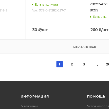
200х240х5 м
Есть в наличии
8099
-818-8
Арт.: 978-5-91282-237-7
Есть в на
30
₽
/шт
260
₽
/шт
ПОКАЗАТЬ ЕЩЕ
1
2
3
2
ИНФОРМАЦИЯ
ПОМОЩЬ
Магазины
Условия опл