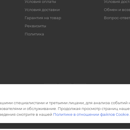
Условия оплаты
Условия дос
Условия доставки
Обмен и воз
Гарантия на товар
Вопрос-отве
Реквизиты
Политика
ашими специалистами и третьими лицами, для анализа событий н
ьзователями и обслуживание. Продолжая просмотр страниц нашег
сведения смотрите в нашей
Политике в отношении файлов Cookie
.