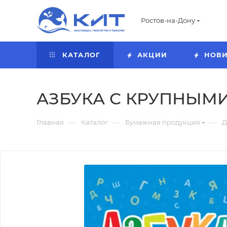
Ростов-на-Дону
КАТАЛОГ
АКЦИИ
НОВ
АЗБУКА С КРУПНЫМИ 
—
—
—
Главная
Каталог
Бумажная продукция
Д