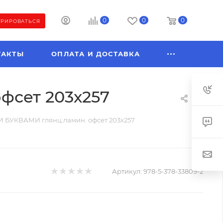
0
0
0
ТРИРОВАТЬСЯ
ТАКТЫ
ОПЛАТА И ДОСТАВКА
сет 203х257
БУКВАМИ глянц.ламин. офсет 203х257
Артикул:
978-5-378-33809-2