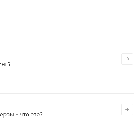
инг?
рам – что это?