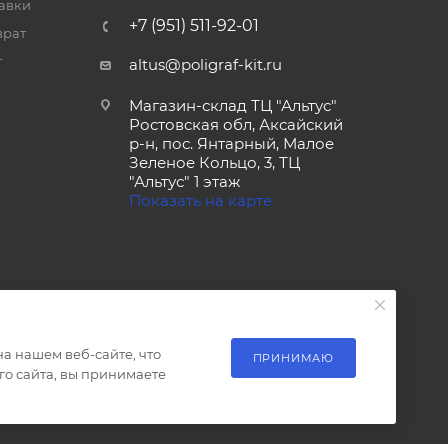
тавки
+7 (951) 511-92-01
врат
т
altus@poligraf-kit.ru
Магазин-склад ТЦ "Альтус"
Ростовская обл, Аксайский
р-н, пос. Янтарный, Малое
Зеленое Кольцо, 3, ТЦ
"Альтус" 1 этаж
Показать на карте
а нашем веб-сайте, что
ПРИНИМАЮ
о сайта, вы принимаете