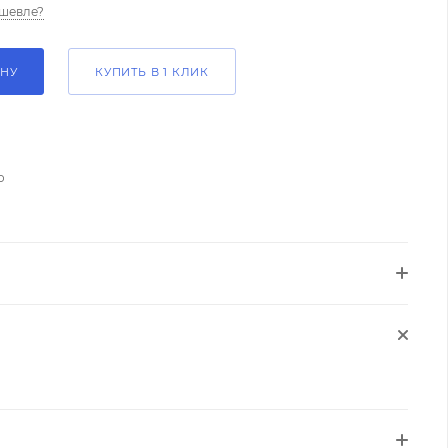
шевле?
ИНУ
КУПИТЬ В 1 КЛИК
о