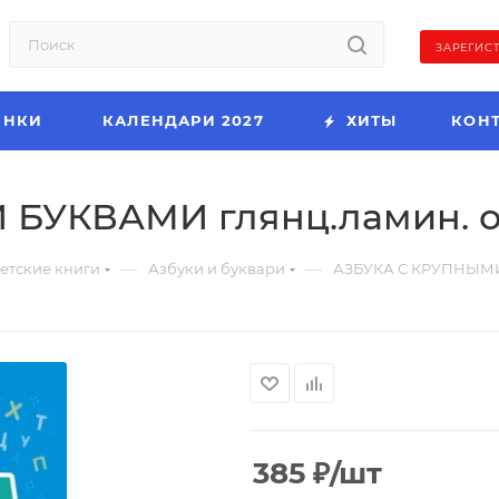
ЗАРЕГИС
ИНКИ
КАЛЕНДАРИ 2027
ХИТЫ
КОН
БУКВАМИ глянц.ламин. оф
—
—
етские книги
Азбуки и буквари
АЗБУКА С КРУПНЫМИ 
385
₽
/шт