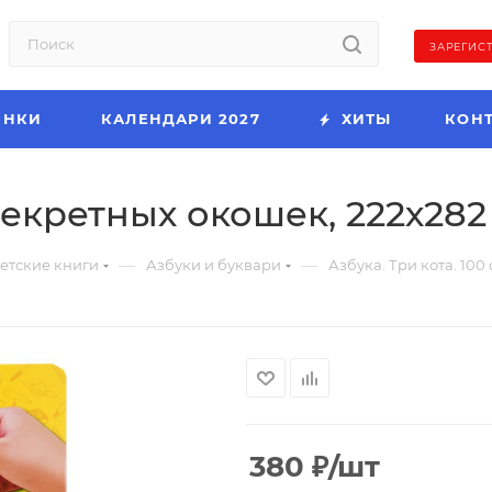
ЗАРЕГИС
ИНКИ
КАЛЕНДАРИ 2027
ХИТЫ
КОН
 секретных окошек, 222х282 
—
—
етские книги
Азбуки и буквари
Азбука. Три кота. 100
380
₽
/шт