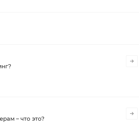
инг?
рам – что это?