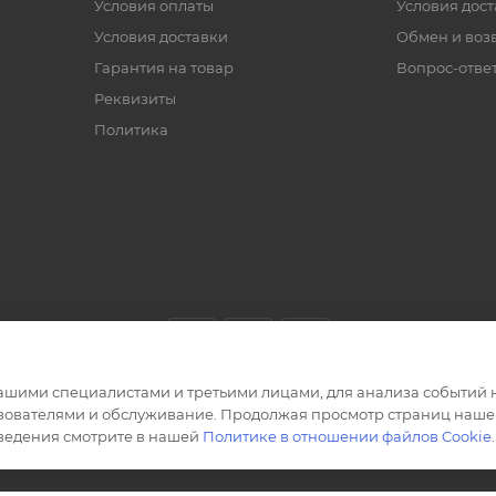
Условия оплаты
Условия дос
Условия доставки
Обмен и воз
Гарантия на товар
Вопрос-отве
Реквизиты
Политика
ашими специалистами и третьими лицами, для анализа событий н
ьзователями и обслуживание. Продолжая просмотр страниц нашег
сведения смотрите в нашей
Политике в отношении файлов Cookie
.