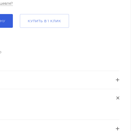
шевле?
ИНУ
КУПИТЬ В 1 КЛИК
о