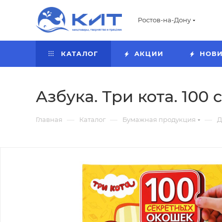
Ростов-на-Дону
КАТАЛОГ
АКЦИИ
НОВ
Азбука. Три кота. 100
—
—
—
Главная
Каталог
Бумажная продукция
Д