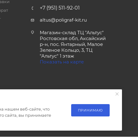
тавки
+7 (951) 511-92-01
врат
т
altus@poligraf-kit.ru
Магазин-склад ТЦ "Альтус"
Ростовская обл, Аксайский
р-н, пос. Янтарный, Малое
Зеленое Кольцо, 3, ТЦ
"Альтус" 1 этаж
Показать на карте
а нашем веб-сайте, что
ПРИНИМАЮ
о сайта, вы принимаете