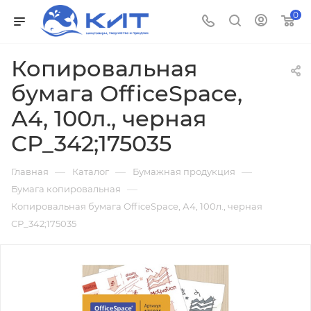
0
Копировальная
бумага OfficeSpace,
А4, 100л., черная
СР_342;175035
—
—
—
Главная
Каталог
Бумажная продукция
—
Бумага копировальная
Копировальная бумага OfficeSpace, А4, 100л., черная
СР_342;175035