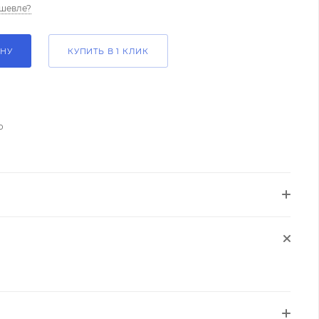
шевле?
ИНУ
КУПИТЬ В 1 КЛИК
о