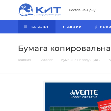
Ростов-на-Дону
КАТАЛОГ
АКЦИИ
НОВ
Бумага копировальная, 
—
—
—
Главная
Каталог
Бумажная продукция
Б