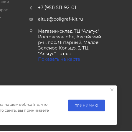
тавки
+7 (951) 511-92-01
врат
т
altus@poligraf-kit.ru
Магазин-склад ТЦ "Альтус"
Ростовская обл, Аксайский
р-н, пос. Янтарный, Малое
Зеленое Кольцо, 3, ТЦ
"Альтус" 1 этаж
Показать на карте
а нашем веб-сайте, что
ПРИНИМАЮ
о сайта, вы принимаете