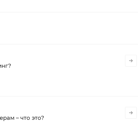
инг?
рам – что это?