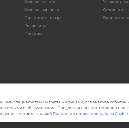
Условия оплаты
Условия дос
Условия доставки
Обмен и воз
Гарантия на товар
Вопрос-отве
Реквизиты
Политика
ашими специалистами и третьими лицами, для анализа событий н
ьзователями и обслуживание. Продолжая просмотр страниц нашег
сведения смотрите в нашей
Политике в отношении файлов Cookie
.