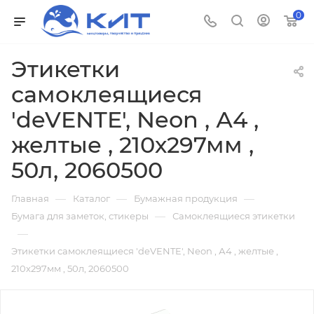
0
Этикетки
самоклеящиеся
'deVENTE', Neon , А4 ,
желтые , 210х297мм ,
50л, 2060500
—
—
—
Главная
Каталог
Бумажная продукция
—
Бумага для заметок, стикеры
Самоклеящиеся этикетки
—
Этикетки самоклеящиеся 'deVENTE', Neon , А4 , желтые ,
210х297мм , 50л, 2060500