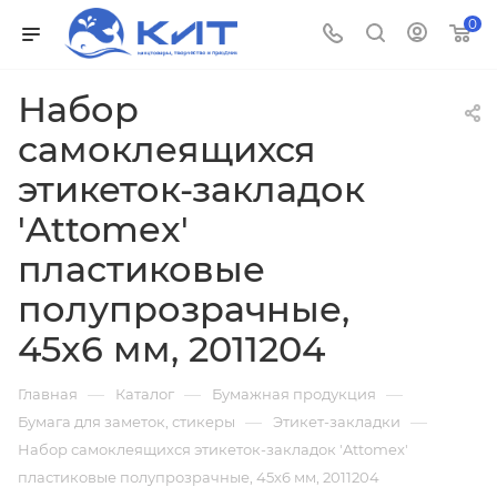
0
Набор
самоклеящихся
этикеток-закладок
'Attomex'
пластиковые
полупрозрачные,
45x6 мм, 2011204
—
—
—
Главная
Каталог
Бумажная продукция
—
—
Бумага для заметок, стикеры
Этикет-закладки
Набор самоклеящихся этикеток-закладок 'Attomex'
пластиковые полупрозрачные, 45x6 мм, 2011204