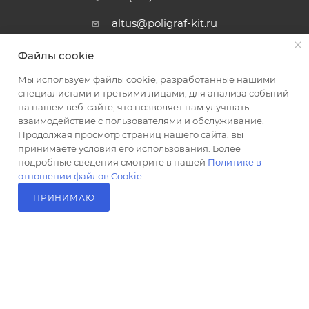
altus@poligraf-kit.ru
Магазин-склад ТЦ "Альтус"
Файлы cookie
Ростовская обл, Аксайский р-н,
пос. Янтарный, Малое Зеленое
Мы используем файлы cookie, разработанные нашими
Кольцо, 3, ТЦ "Альтус" 1 этаж
специалистами и третьими лицами, для анализа событий
Показать на карте
на нашем веб-сайте, что позволяет нам улучшать
взаимодействие с пользователями и обслуживание.
Продолжая просмотр страниц нашего сайта, вы
принимаете условия его использования. Более
подробные сведения смотрите в нашей
Политике в
отношении файлов Cookie
.
ПРИНИМАЮ
В КОРЗИНУ
2026 © Полиграф кит - интернет-магазин