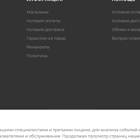
Магазины
Условия опл
Условия оплаты
Условия дос
Условия доставки
Обмен и воз
Гарантия на товар
Вопрос-отве
Реквизиты
Политика
ашими специалистами и третьими лицами, для анализа событий н
ьзователями и обслуживание. Продолжая просмотр страниц нашег