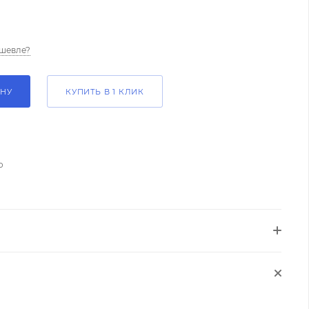
шевле?
ИНУ
КУПИТЬ В 1 КЛИК
о