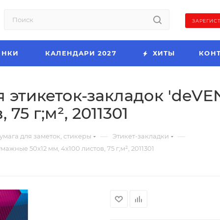
ЗАРЕГИС
ИНКИ
КАЛЕНДАРИ 2027
ХИТЫ
КОН
 этикеток-закладок 'deVE
 75 г;м², 2011301
—
—
умага для заметок, стикеры
Этикет-закладки
жные 50x12 мм, 4x100 листов, 75 г;м², 2011301