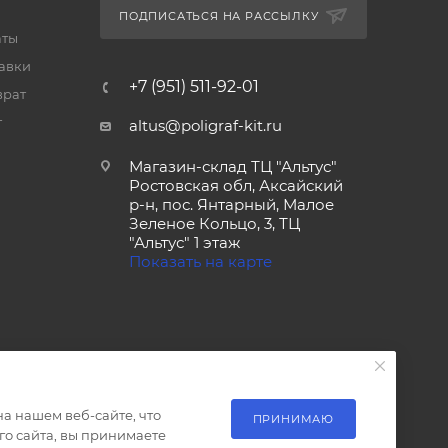
ПОДПИСАТЬСЯ НА РАССЫЛКУ
аты
тавки
+7 (951) 511-92-01
врат
т
altus@poligraf-kit.ru
Магазин-склад ТЦ "Альтус"
Ростовская обл, Аксайский
р-н, пос. Янтарный, Малое
Зеленое Кольцо, 3, ТЦ
"Альтус" 1 этаж
Показать на карте
а нашем веб-сайте, что
ПРИНИМАЮ
о сайта, вы принимаете