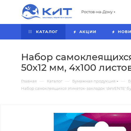
Ростов-на-Дону
КАТАЛОГ
АКЦИИ
НОВ
Набор самоклеящихся
50x12 мм, 4x100 листов,
—
—
—
Главная
Каталог
Бумажная продукция
Б
Набор самоклеящихся этикеток-закладок 'deVENTE' бума