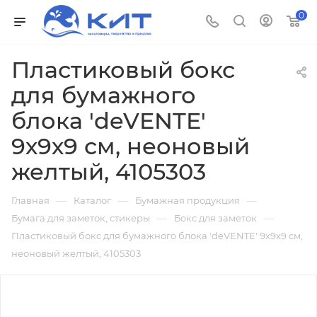
0
Пластиковый бокс
для бумажного
блока 'deVENTE'
9х9х9 см, неоновый
желтый, 4105303
—
—
—
Главная
Каталог
Бумажная продукция
—
—
Бумага для заметок, стикеры
Бокс для заметок
Пластиковый бокс для бумажного блока 'deVENTE' 9х9х9 см,
неоновый желтый, 4105303