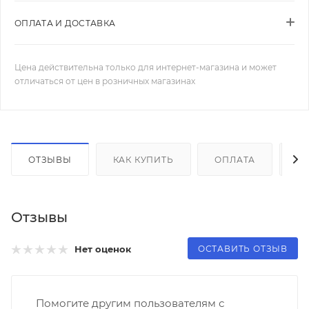
ОПЛАТА И ДОСТАВКА
Цена действительна только для интернет-магазина и может
отличаться от цен в розничных магазинах
ОТЗЫВЫ
КАК КУПИТЬ
ОПЛАТА
Д
Отзывы
ОСТАВИТЬ ОТЗЫВ
Нет оценок
Помогите другим пользователям с